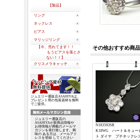
【製品】
リング
ネックレス
ピアス
マリッジリング
【今、売れてます！！
その他おすすめ商
もうピアスを落とさ
ない！！】
クリスメラキャッチ
ジュエリー通販店ASAHIYAは、
プレゼント用の包装資材を無料
でご提供。
ジュエリー通販店の
ASAHIYAが新商品情報や
N183593SR
お得情報が満載のメールマ
ガジンを発行致します。興
K18WG ハート＆キュー
味の ある方は、メールアド
ト ダイヤ プチネックレ
レスを登録 してください