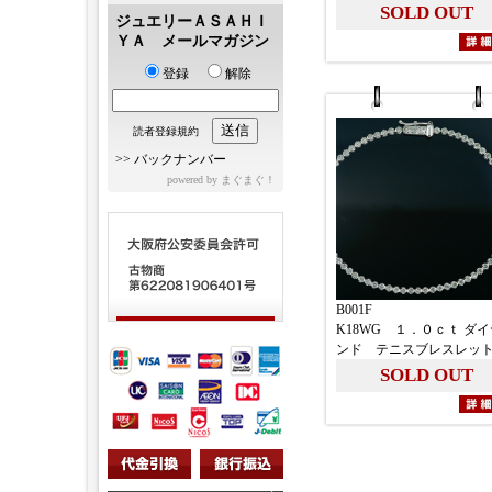
SOLD OUT
ジュエリーＡＳＡＨＩ
ＹＡ メールマガジン
登録
解除
読者登録規約
>>
バックナンバー
powered by
まぐまぐ！
B001F
K18WG １．０ｃｔ ダ
ンド テニスブレスレッ
SOLD OUT