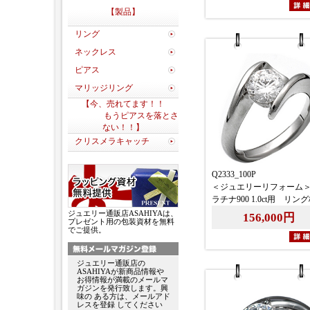
【製品】
リング
ネックレス
ピアス
マリッジリング
【今、売れてます！！
もうピアスを落とさ
ない！！】
クリスメラキャッチ
Q2333_100P
＜ジュエリーリフォーム
ラチナ900 1.0ct用 リン
ジュエリー通販店ASAHIYAは、
156,000円
プレゼント用の包装資材を無料
でご提供。
ジュエリー通販店の
ASAHIYAが新商品情報や
お得情報が満載のメールマ
ガジンを発行致します。興
味の ある方は、メールアド
レスを登録 してください