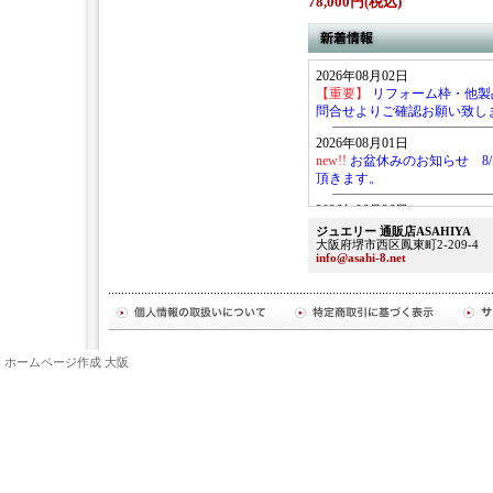
78,000円(税込)
2026年08月02日
【重要】
リフォーム枠・他製
問合せよりご確認お願い致し
2026年08月01日
new!!
お盆休みのお知らせ 8/
頂きます。
2026年06月26日
台風の影響により店舗 6月
ジュエリー 通販店ASAHIYA
大阪府堺市西区鳳東町2-209-4
2026年04月29日
info@asahi-8.net
ゴールデンウィーク店舗休暇のお
2026年01月28日
店舗お休みのお知らせ2月14
2025年12月05日
ホームページ作成 大阪
年末年始お休みのお知らせ 
休みさせて頂きます。
2025年09月16日
店舗お休みのお知らせ（祭礼
（日）