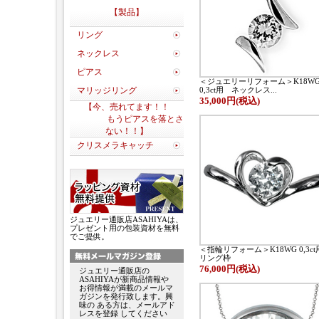
【製品】
リング
ネックレス
ピアス
＜ジュエリーリフォーム＞K18W
マリッジリング
0,3ct用 ネックレス...
35,000円(税込)
【今、売れてます！！
もうピアスを落とさ
ない！！】
クリスメラキャッチ
ジュエリー通販店ASAHIYAは、
プレゼント用の包装資材を無料
でご提供。
＜指輪リフォーム＞K18WG 0,3c
リング枠
76,000円(税込)
ジュエリー通販店の
ASAHIYAが新商品情報や
お得情報が満載のメールマ
ガジンを発行致します。興
味の ある方は、メールアド
レスを登録 してください